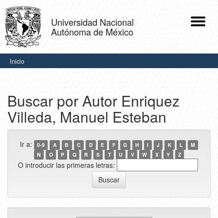
Skip
navigation
Universidad Nacional
Autónoma de México
.
Inicio
Buscar por Autor Enriquez
Villeda, Manuel Esteban
Ir a:
0-9
A
B
C
D
E
F
G
H
I
J
K
L
M
N
O
P
Q
R
S
T
U
V
W
X
Y
Z
O introducir las primeras letras: