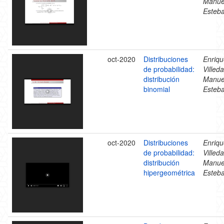
Manue
Esteb
oct-2020
Distribuciones
Enriqu
de probabilidad:
Villeda
distribución
Manue
binomial
Esteb
oct-2020
Distribuciones
Enriqu
de probabilidad:
Villeda
distribución
Manue
hipergeométrica
Esteb