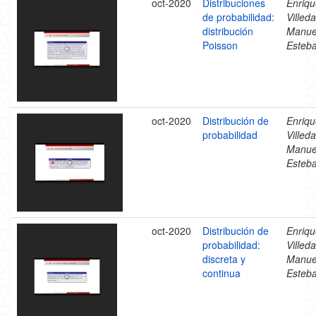
oct-2020
Distribuciones
Enriqu
de probabilidad:
Villeda
distribución
Manue
Poisson
Esteb
oct-2020
Distribución de
Enriqu
probabilidad
Villeda
Manue
Esteb
oct-2020
Distribución de
Enriqu
probabilidad:
Villeda
discreta y
Manue
continua
Esteb