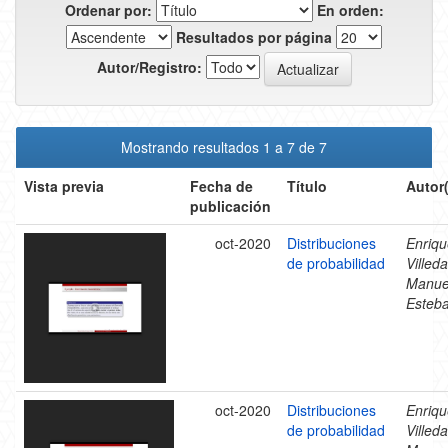
Ordenar por:
En orden:
Resultados por página
Autor/Registro:
Mostrando resultados 1 a 7 de 7
Vista previa
Fecha de
Título
Autor
publicación
oct-2020
Distribuciones
Enriqu
de probabilidad
Villeda
Manue
Esteb
oct-2020
Distribuciones
Enriqu
de probabilidad
Villeda