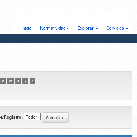
Inicio
Normatividad
Explorar
Servicios
V
W
X
Y
Z
r/Registro: