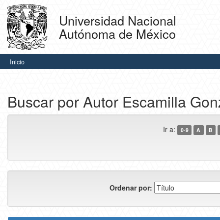
Skip
navigation
Universidad Nacional
Autónoma de México
Inicio
Buscar por Autor Escamilla Gon
Ir a:
0-9
A
B
Ordenar por: