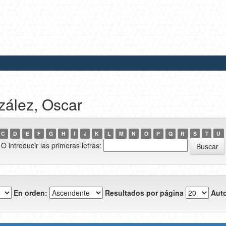
zález, Oscar
C
D
E
F
G
H
I
J
K
L
M
N
O
P
Q
R
S
T
U
O introducir las primeras letras:
En orden:
Resultados por página
Auto