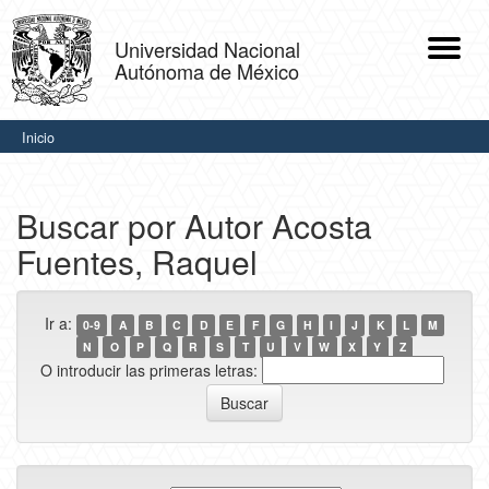
Skip
navigation
Universidad Nacional
Autónoma de México
.
Inicio
Buscar por Autor Acosta
Fuentes, Raquel
Ir a:
0-9
A
B
C
D
E
F
G
H
I
J
K
L
M
N
O
P
Q
R
S
T
U
V
W
X
Y
Z
O introducir las primeras letras: