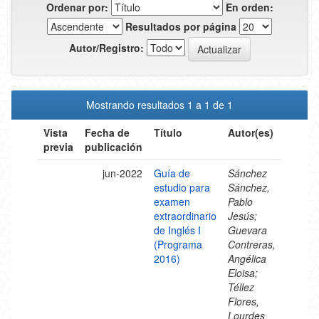
Ordenar por:
En orden:
Resultados por página
Autor/Registro:
Mostrando resultados 1 a 1 de 1
Vista
Fecha de
Título
Autor(es)
previa
publicación
jun-2022
Guía de
Sánchez
estudio para
Sánchez,
examen
Pablo
extraordinario
Jesús;
de Inglés I
Guevara
(Programa
Contreras,
2016)
Angélica
Eloisa;
Téllez
Flores,
Lourdes