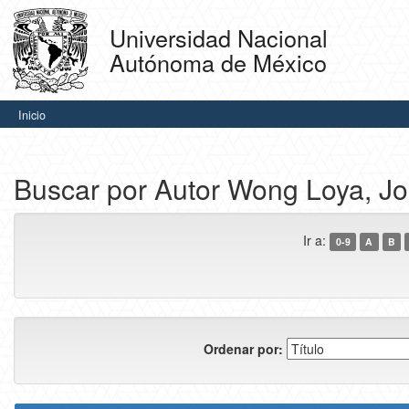
Skip
navigation
Universidad Nacional
Autónoma de México
Inicio
Buscar por Autor Wong Loya, Jo
Ir a:
0-9
A
B
Ordenar por: