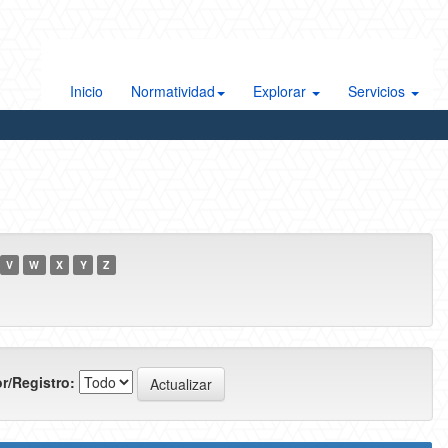
Inicio
Normatividad
Explorar
Servicios
V
W
X
Y
Z
r/Registro: