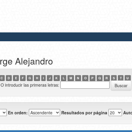
rge Alejandro
C
D
E
F
G
H
I
J
K
L
M
N
O
P
Q
R
S
T
U
O introducir las primeras letras:
En orden:
Resultados por página
Auto