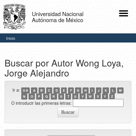
Skip
navigation
Universidad Nacional
Autónoma de México
.
Inicio
Buscar por Autor Wong Loya,
Jorge Alejandro
Ir a:
0-9
A
B
C
D
E
F
G
H
I
J
K
L
M
N
O
P
Q
R
S
T
U
V
W
X
Y
Z
O introducir las primeras letras: