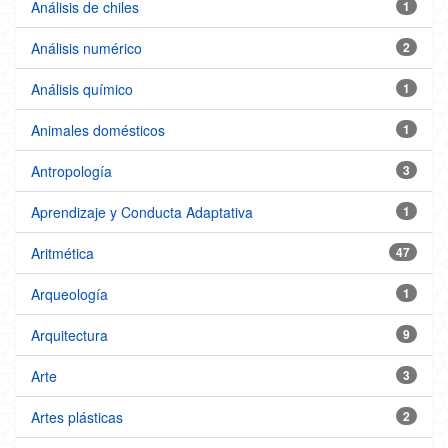
Análisis de chiles
1
Análisis numérico
2
Análisis químico
1
Animales domésticos
1
Antropología
3
Aprendizaje y Conducta Adaptativa
1
Aritmética
47
Arqueología
1
Arquitectura
9
Arte
3
Artes plásticas
2