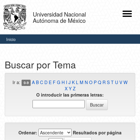
Skip
navigation
Universidad Nacional
Autónoma de México
.
Inicio
Buscar por Tema
Ir a:
A
B
C
D
E
F
G
H
I
J
K
L
M
N
O
P
Q
R
S
T
U
V
W
0-9
X
Y
Z
O introducir las primeras letras:
Ordenar:
Resultados por página