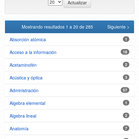
Mostrando resultados 1 a 20 de 285
Siguiente >
Absorción atómica
1
Acceso a la información
18
Acetaminofén
2
Acústica y óptica
3
Administración
57
Algebra elemental
1
Algebra lineal
2
Anatomía
7